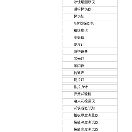
涂镀层测厚仪
磁粉探伤仪
探伤剂
X射线探伤机
粗糙度仪
测振仪
硬度计
防护设备
黑光灯
频闪仪
转速表
观片灯
推拉力计
弹簧试验机
电火花检漏仪
试块|探伤试块
楼板厚度测量仪
裂缝深度测试仪
裂缝宽度测试仪