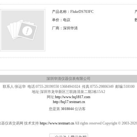
产品名称：FlukeDS703FC
产
单价：电议
厂商：深圳华清
深圳华清仪器仪表有限公司
联系人:张运华 电话:0755-28199550 13684941024 传真:0755-29806349 邮编:518100
地址:深圳市龙华新区三联路清泉二期2栋15A2
网址:
http://www.hq1817.com
http://hq17.testmart.cn
您是第
3018044
位访客
仪器仪表交易网 技术支持
https://www.testmart.cn
All rights reserved Copyright © 2003-20